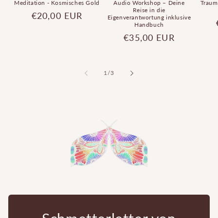
Meditation - Kosmisches Gold
Audio Workshop – Deine
Traumr
Reise in die
Normaler
€20,00 EUR
Eigenverantwortung inklusive
Handbuch
Preis
Normaler
€35,00 EUR
Preis
von
1
/
3